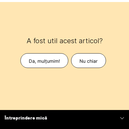
A fost util acest articol?
Da, mulțumim!
Nu chiar
Întreprindere mică
Prețuri