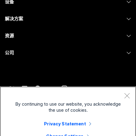
设备
Meetings
Calling
头戴式耳机
Calling
解决方案
Meetings
摄像头
消息传递
教育
消息传递
资源
Desk 系列
屏幕共享
医疗保健
Slido
下载
Room 系列
公司
政府
Webinars
加入测试会议
Board 系列
Cisco
财务
Events
在线课程
Phone 系列
联系技术支持
体育与娱乐
Contact Center
集成
配件
联系销售
一线员工
CPaaS
辅助功能
条款和条件
Webex Blog
非营利组织
安全性
By continuing to use our website, you acknowledge
包容性
隐私权声明
the use of cookies.
Webex 思想领导力
新兴公司
Control Hub
Cookie
直播和点播网络研讨会
Privacy Statement
Webex 商店
商标
混合式工作
Webex 社区
©
2026
Cisco 和/或其附属公司。保留所有权利。
职业