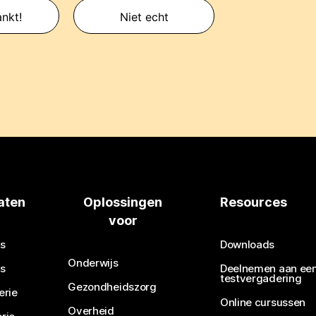
nkt!
Niet echt
aten
Oplossingen
Resources
voor
s
Downloads
Onderwijs
s
Deelnemen aan ee
testvergadering
Gezondheidszorg
erie
Online cursussen
Overheid