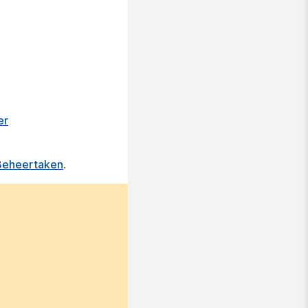
er
Beheertaken
.