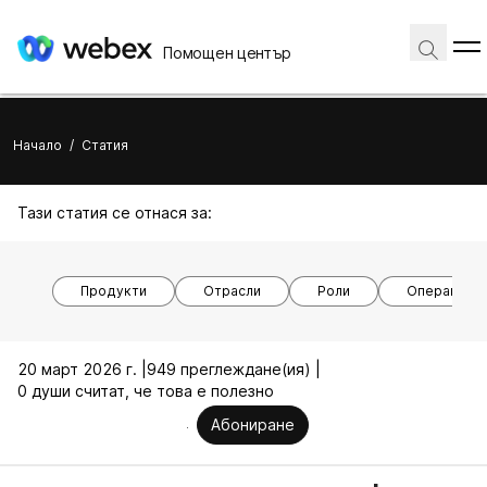
Помощен център
Начало
/
Статия
Тази статия се отнася за:
Продукти
Отрасли
Роли
Операционн
20 март 2026 г. |
949 преглеждане(ия) |
0 души считат, че това е полезно
Абониране