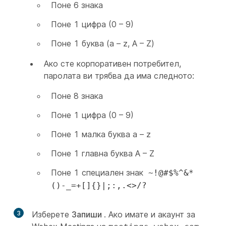
Поне 6 знака
Поне 1 цифра (0 – 9)
Поне 1 буква (a – z, A – Z)
Ако сте корпоративен потребител,
паролата ви трябва да има следното:
Поне 8 знака
Поне 1 цифра (0 – 9)
Поне 1 малка буква a – z
Поне 1 главна буква A – Z
Поне 1 специален знак
~!@#$%^&*
()-_=+[]{}|;:,.<>/?
3
Изберете
Запиши
. Ако имате и акаунт за