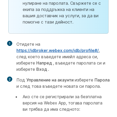
нулиране на паролата. Свържете се с
екипа за поддръжка на клиенти на
вашия доставчик на услуги, за да ви
помогне с тази дейност.
1
Отидете на
https://idbroker.webex.com/idb/profile#/
,
след което въведете имейл адреса си,
изберете
Напред
, въведете паролата си и
изберете
Вход
.
2
Под
Управление на акаунти
изберете
Парола
и след това въведете новата си парола.
Ако сте се регистрирали за безплатна
версия на Webex App, тогава паролата
ви трябва да има следното: