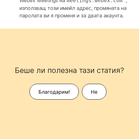
Webex Meetings на
,
meetings.webex.com
използващ този имейл адрес, промяната на
паролата ви я променя и за двата акаунта.
Беше ли полезна тази статия?
Благодарим!
Не