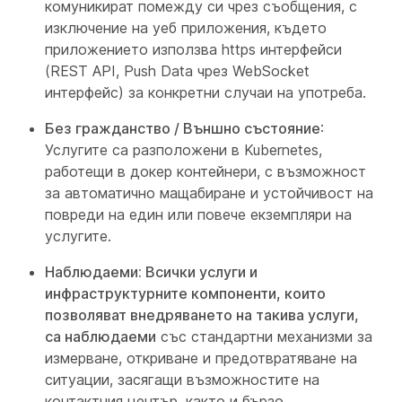
комуникират помежду си чрез съобщения, с
изключение на уеб приложения, където
приложението използва https интерфейси
(REST API, Push Data чрез WebSocket
интерфейс) за конкретни случаи на употреба.
Без гражданство / Външно състояние
:
Услугите са разположени в Kubernetes,
работещи в докер контейнери, с възможност
за автоматично мащабиране и устойчивост на
повреди на един или повече екземпляри на
услугите.
Наблюдаеми: Всички услуги и
инфраструктурните компоненти, които
позволяват внедряването на такива услуги,
са наблюдаеми
със стандартни механизми за
измерване, откриване и предотвратяване на
ситуации, засягащи възможностите на
контактния център, както и бързо