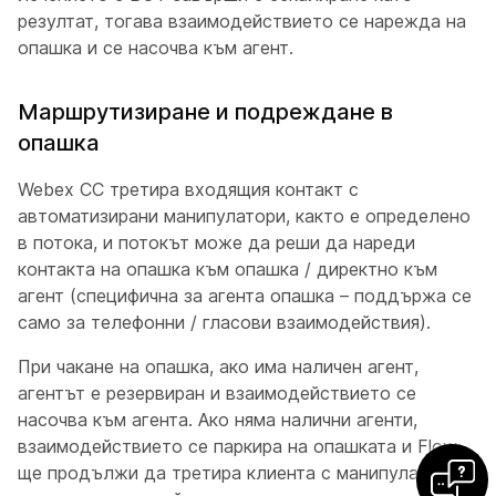
резултат, тогава взаимодействието се нарежда на
опашка и се насочва към агент.
Маршрутизиране и подреждане в
опашка
Webex CC третира входящия контакт с
автоматизирани манипулатори, както е определено
в потока, и потокът може да реши да нареди
контакта на опашка към опашка / директно към
агент (специфична за агента опашка – поддържа се
само за телефонни / гласови взаимодействия).
При чакане на опашка, ако има наличен агент,
агентът е резервиран и взаимодействието се
насочва към агента. Ако няма налични агенти,
взаимодействието се паркира на опашката и Flow
ще продължи да третира клиента с манипулатор,