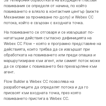
повиквания се определя от начина, по който
повикването е влязло в контактния център (вижте
Механизми за проникване по-долу) и Webex CC
потока, който е свързан с входната точка.
На повикването се отговаря и се извършват по-
нататъшни действия съгласно дефиницията на
Webex CC Flow – която е програмно представяне на
действията, които трябва да се извършат при
обработката на повикването или преди опашка и
маршрутизиране към агент, или самият поток може
да се справи с повикването без прехвърляне към
агент.
Flow Builder в Webex CC позволява на
разработчиците да определят потока и да го
присвоят към входната точка, през която
повикването пристига в Webex CC.