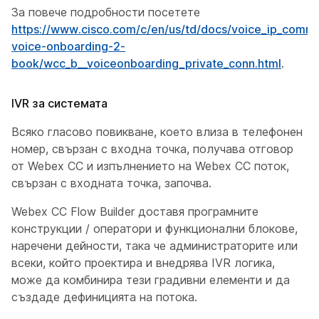
За повече подробности посетете
https://www.cisco.com/c/en/us/td/docs/voice_ip_comm
voice-onboarding-2-
book/wcc_b__voiceonboarding_private_conn.html
.
IVR за системата
Всяко гласово повикване, което влиза в телефонен
номер, свързан с входна точка, получава отговор
от Webex CC и изпълнението на Webex CC поток,
свързан с входната точка, започва.
Webex CC Flow Builder доставя програмните
конструкции / оператори и функционални блокове,
наречени дейности, така че администраторите или
всеки, който проектира и внедрява IVR логика,
може да комбинира тези градивни елементи и да
създаде дефиницията на потока.