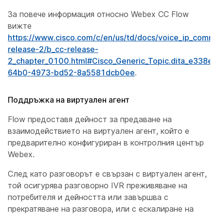
За повече информация относно Webex CC Flow
вижте
https://www.cisco.com/c/en/us/td/docs/voice_ip_comm
release-2/b_cc-release-
2_chapter_0100.html#Cisco_Generic_Topic.dita_e338e
64b0-4973-bd52-8a5581dcb0ee
.
Поддръжка на виртуален агент
Flow предоставя дейност за предаване на
взаимодействието на виртуален агент, който е
предварително конфигуриран в контролния център
Webex.
След като разговорът е свързан с виртуален агент,
той осигурява разговорно IVR преживяване на
потребителя и дейността или завършва с
прекратяване на разговора, или с ескалиране на