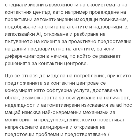
специализирани възможности на екосистемата на
контактния център, като например провеждане на
проактивни автоматизирани изходящи повиквания,
подобряване на опита на агентите и надзорниците,
използвайки AI, откриване и разбиране на
пътуването на клиента за проактивно предоставяне
на данни предварително на агентите, са ясни
диференциатори в начина, по който се развиват
решенията за контактни центрове.
Що се отнася до модела на потребление, при който
предложенията за контактни центрове се
консумират като софтуерна услуга, доставена в
облак, възможността за осигуряване на наличност,
надеждност и автоматизирани изисквания за ad hoc
мащаб изисква най-съвременни механизми за
мониторинг и предупреждение, които позволяват
непрекъснато валидиране и откриване на
предстоящи проблеми и предотвратяване /