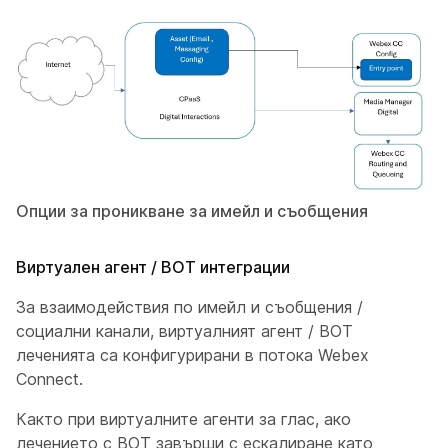
Опции за проникване за имейл и съобщения
Виртуален агент / BOT интеграции
За взаимодействия по имейл и съобщения /
социални канали, виртуалният агент / BOT
леченията са конфигурирани в потока Webex
Connect.
Както при виртуалните агенти за глас, ако
лечението с BOT завърши с ескалиране като