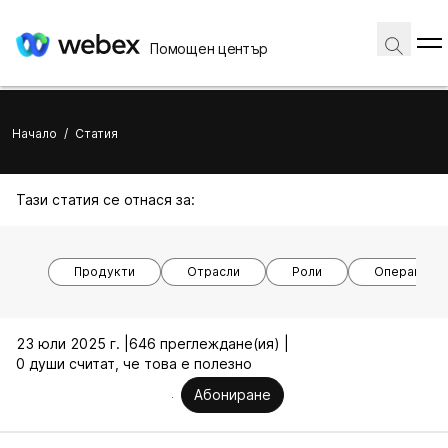
Помощен център
Начало
/
Статия
Тази статия се отнася за:
Продукти
Отрасли
Роли
Операционн
23 юли 2025 г. |
646 преглеждане(ия) |
0 души считат, че това е полезно
Абониране