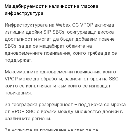
Мащабируемост и наличност на гласова
инфраструктура
Инфраструктурата на Webex CC VPOP включва
излишни двойки SIP SBCs, осигуряващи висока
достъпност и могат да бъдат добавени повече
SBCs, за да се мащабират обемите на
едновременните повиквания, които трябва да се
поддържат.
Максималните едновременни повиквания, които
VPOP може да обработи, зависят от броя на SBC,
които се изпълняват и към които се изпращат
повиквания.
За географска резервираност – поддържа се мрежа
от VPOP SBC с връзки между множество двойки в
различните региони.
За услугите за проникване на глас те са