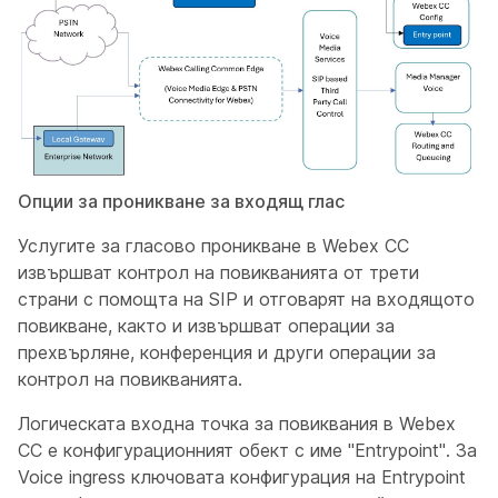
Опции за проникване за входящ глас
Услугите за гласово проникване в Webex CC
извършват контрол на повикванията от трети
страни с помощта на SIP и отговарят на входящото
повикване, както и извършват операции за
прехвърляне, конференция и други операции за
контрол на повикванията.
Логическата входна точка за повиквания в Webex
CC е конфигурационният обект с име "Entrypoint". За
Voice ingress ключовата конфигурация на Entrypoint