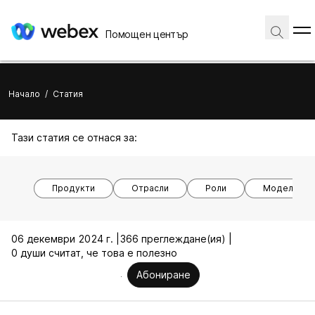
Помощен център
Начало
/
Статия
Тази статия се отнася за:
Продукти
Отрасли
Роли
Модели на 
06 декември 2024 г. |
366 преглеждане(ия) |
0 души считат, че това е полезно
Абониране