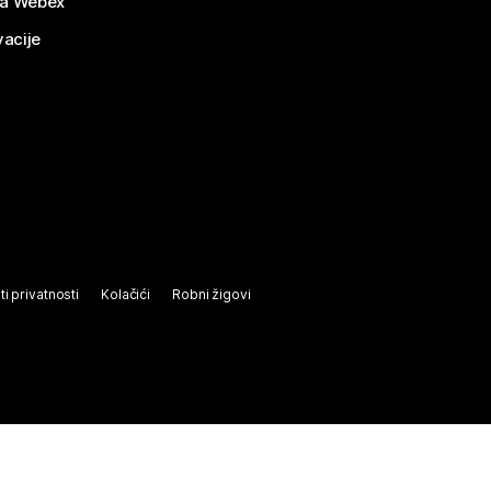
za Webex
vacije
ti privatnosti
Kolačići
Robni žigovi