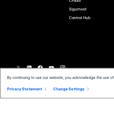
CPaaS
Sigurnost
Control Hub
©
2026
Cisco i/ili njegova povezana društva. Sva prava pridržana.
By continuing to use our website, you acknowledge the use of
Privacy Statement
Change Settings