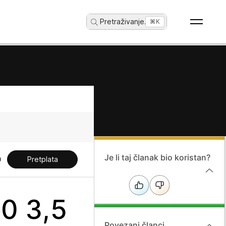
Pretraživanje
...
⌘K
Je li taj članak bio koristan?
Pretplata
80 3,5
Povezani članci