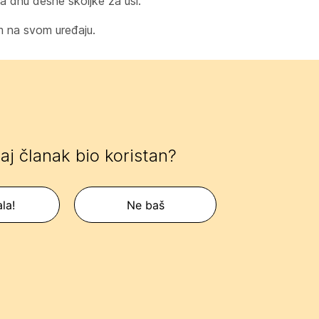
na dnu desne školjke za uši.
m na svom uređaju.
 taj članak bio koristan?
la!
Ne baš