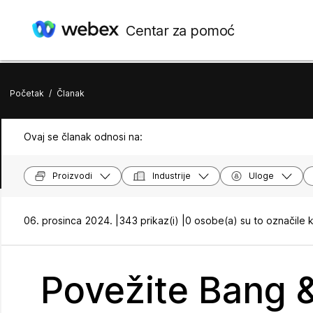
Centar za pomoć
Početak
/
Članak
Ovaj se članak odnosi na:
Proizvodi
Industrije
Uloge
06. prosinca 2024. |
343 prikaz(i) |
0 osobe(a) su to označile 
Povežite Bang 