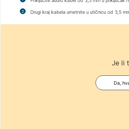
Priključite audio kabel od 3,5 mm u priključak 
2
Drugi kraj kabela umetnite u utičnicu od 3,5 m
Je li
Da, hva