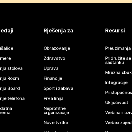
eđaji
Rješenja za
Resursi
ušalice
Obrazovanje
Preuzimanja
mere
Zdravstvo
Pridružite s
sastanku
rija stolova
Uprava
Mrežna obuk
rija Room
Financije
Integracije
rija Board
Sport i zabava
Pristupačnos
rije telefona
Prva linija
Uključivost
datna
Neprofitne
rema
organizacije
Webinari uživ
Nove tvrtke
Webex zajed