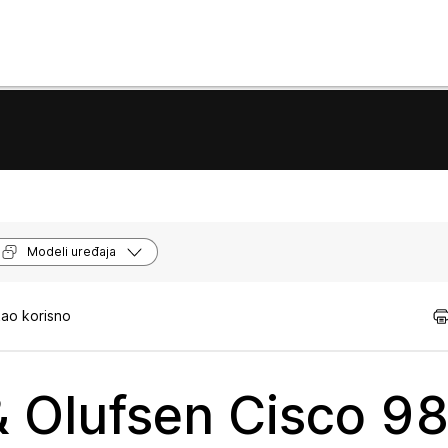
Modeli uređaja
kao korisno
& Olufsen Cisco 9