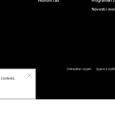
Hibridni rad
Programeri 
Novosti i ino
Odredbe i uvjeti
Izjava o zašti
 cookies.