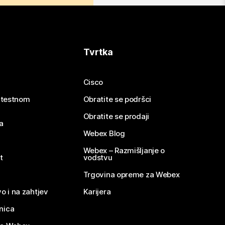
Tvrtka
Cisco
e testnom
Obratite se podršci
Obratite se prodaji
a
Webex Blog
Webex – Razmišljanje o
t
vodstvu
Trgovina opreme za Webex
o i na zahtjev
Karijera
nica