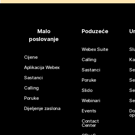
Malo
Poduzeće
Ur
poslovanje
Webex Suite
Sl
Cijene
Calling
Ka
Aplikacija Webex
Sastanci
Se
Sastanci
Poruke
Se
Calling
Slido
Se
Poruke
Webinari
Se
Dijeljenje zaslona
Events
Do
op
Contact
Center