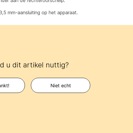
nder aan de rechteroorschelp.
 3,5 mm-aansluiting op het apparaat.
 u dit artikel nuttig?
nkt!
Niet echt