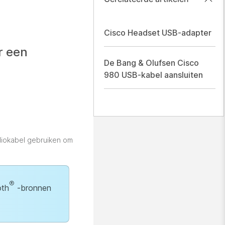
Cisco Headset USB-adapter
r een
De Bang & Olufsen Cisco
980 USB-kabel aansluiten
diokabel gebruiken om
®
oth
-bronnen