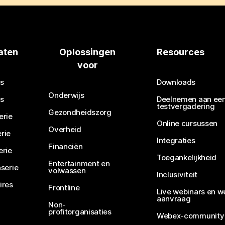
aten
Oplossingen
Resources
voor
s
Downloads
Onderwijs
s
Deelnemen aan ee
testvergadering
Gezondheidszorg
erie
Online cursussen
Overheid
rie
Integraties
Financiën
erie
Toegankelijkheid
Entertainment en
serie
volwassen
Inclusiviteit
ires
Frontline
Live webinars en w
aanvraag
Non-
profitorganisaties
Webex-community