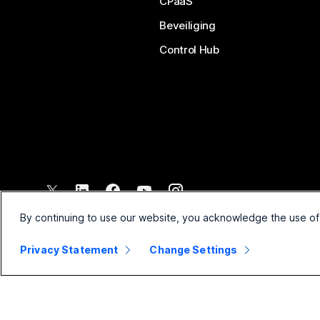
CPaaS
Beveiliging
Control Hub
©
2026
Cisco en/of de dochterondernemingen. Alle rechten voo
By continuing to use our website, you acknowledge the use of
Privacy Statement
Change Settings