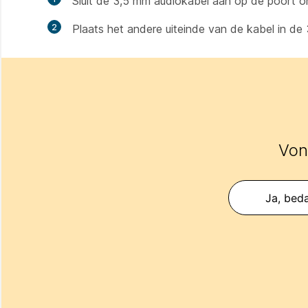
Sluit de 3,5 mm audiokabel aan op de poort o
2
Plaats het andere uiteinde van de kabel in de
Vond
Ja, beda