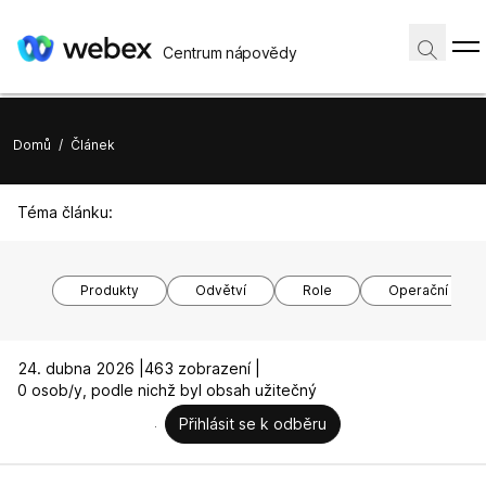
Centrum nápovědy
Domů
/
Článek
Téma článku:
Produkty
Odvětví
Role
Operační syst
24. dubna 2026 |
463 zobrazení |
0 osob/y, podle nichž byl obsah užitečný
Přihlásit se k odběru