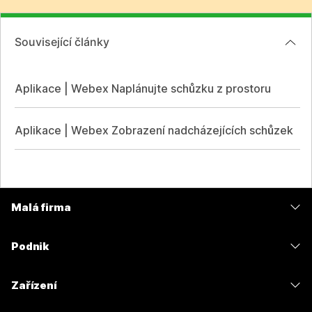
Související články
Aplikace | Webex Naplánujte schůzku z prostoru
Aplikace | Webex Zobrazení nadcházejících schůzek
Malá firma
Ceny
Podnik
Aplikace Webex
Webex Suite
Zařízení
Schůzky
Calling
Náhlavní soupravy