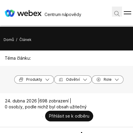
Centrum nápovědy
Domů
/
Článek
Téma článku:
Produkty
Odvětví
Role
24. dubna 2026 |
698 zobrazení |
0 osob/y, podle nichž byl obsah užitečný
Přihlásit se k odběru