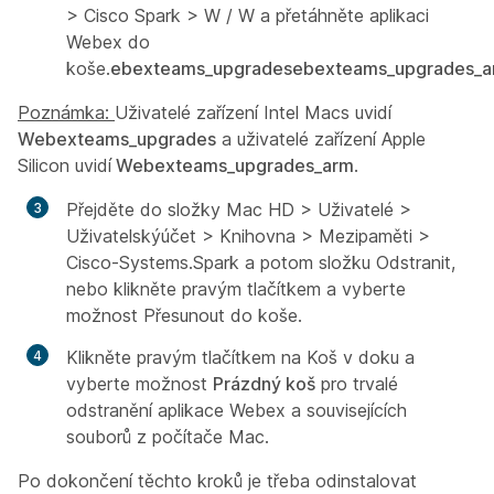
> Cisco Spark > W / W a přetáhněte aplikaci
Webex do
koše.
ebexteams_upgrades
ebexteams_upgrades_a
Poznámka:
Uživatelé zařízení
Intel Macs
uvidí
Webexteams_upgrades
a uživatelé zařízení
Apple
Silicon
uvidí
Webexteams_upgrades_arm
.
Přejděte do složky Mac HD > Uživatelé >
Uživatelskýúčet > Knihovna > Mezipaměti >
Cisco-Systems.Spark a potom složku Odstranit,
nebo klikněte pravým tlačítkem a vyberte
možnost Přesunout do koše.
Klikněte pravým tlačítkem na
Koš
v doku a
vyberte možnost
Prázdný koš
pro trvalé
odstranění aplikace Webex a souvisejících
souborů z počítače Mac.
Po dokončení těchto kroků je třeba odinstalovat