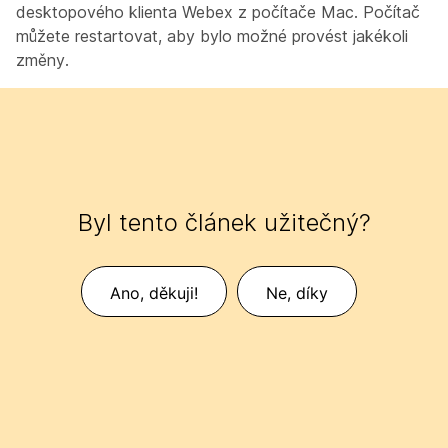
desktopového klienta Webex z počítače Mac. Počítač
můžete restartovat, aby bylo možné provést jakékoli
změny.
Byl tento článek užitečný?
Ano, děkuji!
Ne, díky