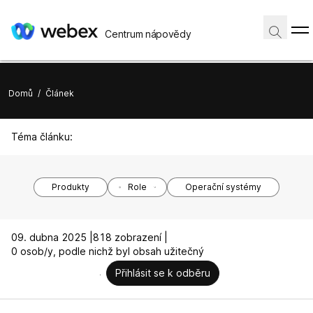
Centrum nápovědy
Domů
/
Článek
Téma článku:
Produkty
Role
Operační systémy
09. dubna 2025 |
818 zobrazení |
0 osob/y, podle nichž byl obsah užitečný
Přihlásit se k odběru