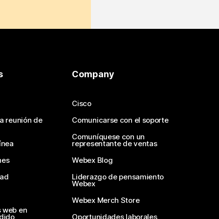
s
Company
Cisco
na reunión de
Comunicarse con el soporte
Comuníquese con un
ínea
representante de ventas
nes
Webex Blog
dad
Liderazgo de pensamiento
Webex
Webex Merch Store
s web en
edido
Oportunidades laborales