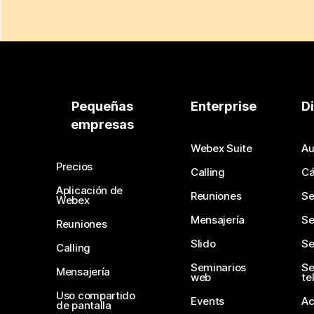
Pequeñas
Enterprise
D
empresas
Webex Suite
Au
Precios
Calling
C
Aplicación de
Reuniones
Se
Webex
Mensajería
Se
Reuniones
Slido
Se
Calling
Seminarios
Se
Mensajería
web
te
Uso compartido
Events
Ac
de pantalla