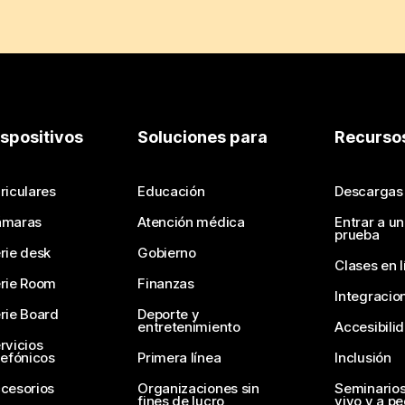
ispositivos
Soluciones para
Recurso
riculares
Educación
Descargas
ámaras
Atención médica
Entrar a u
prueba
rie desk
Gobierno
Clases en l
rie Room
Finanzas
Integracio
rie Board
Deporte y
entretenimiento
Accesibili
rvicios
lefónicos
Primera línea
Inclusión
cesorios
Organizaciones sin
Seminario
fines de lucro
vivo y a p