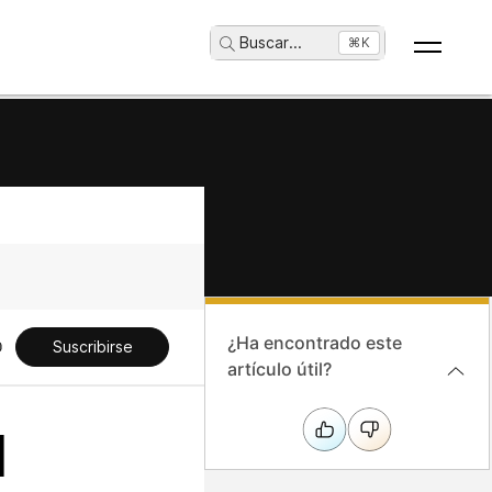
Buscar
...
⌘K
¿Ha encontrado este
Suscribirse
artículo útil?
l