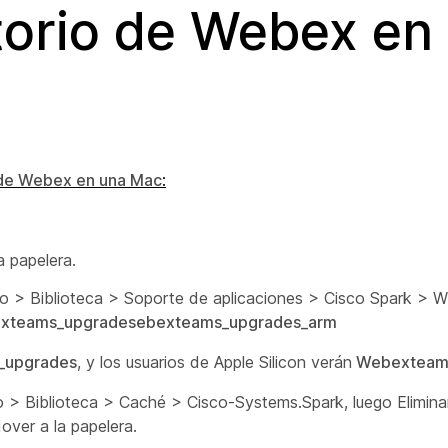
itorio de Webex en
o de Webex en una Mac
:
a papelera.
 > Biblioteca > Soporte de aplicaciones > Cisco Spark > W
xteams_upgrades
ebexteams_upgrades_arm
_upgrades
, y los usuarios de
Apple Silicon
verán
Webexteams
> Biblioteca > Caché > Cisco-Systems.Spark, luego Eliminar
over a la papelera.