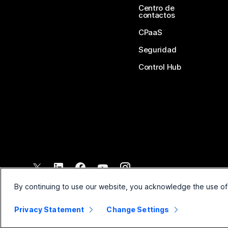
Centro de
contactos
CPaaS
Seguridad
Control Hub
©
2026
Cisco y/o sus filiales. Todos los derechos reservados.
By continuing to use our website, you acknowledge the use of
Privacy Statement
Change Settings