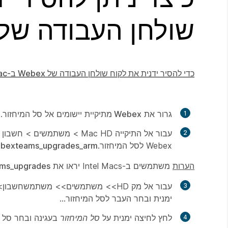
שולחן העבודה של Webex ב-Mac
כדי להסיר ידנית את לקוח שולחן העבודה של Webex ב-Mac
גרור את
Webex
מתיקיית
יישומים
אל סל המיחזור.
Webex לסל המיחזור.
ebexteams_upgrades_arm
הערות
משתמשים ב-
Intel Macs
יראו את
ms_upgrades
ימנית ובחר העבר לסל המיחזור...
לחץ לחיצה ימנית על
סל המיחזור
בעגינה ובחר
סל ר