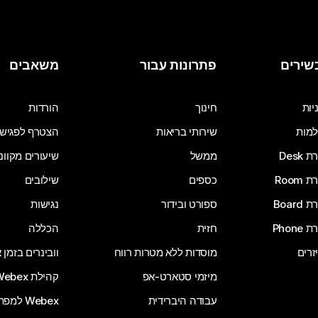
שירים
פתרונות עבור
משאבים
יות
חינוך
הורדות
מות
שירותי בריאות
הצטרף לפגיש
Desk
ממשל
שיעורים מקוונ
Room
כספים
שילובים
Board
ספורט ובידור
נגישות
Phone
חזית
הכללה
זרים
מוסדות ללא מטרות רווח
וובינרים בזמן
מיזמי סטארט-אפ
קהילת Webex
עבודה היברידית
Webex למפתחים