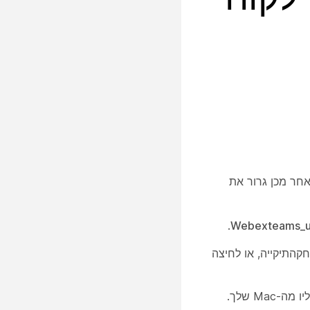
ייה Mac HD > משתמשים > חשבון משתמש > Library > תמיכה ביישומים > Cisco Spark > W / Wולאחר מכן גרור את
.
 Cisco-Systems.Sparkתיקייה, לאחר מכן מחקהתיקייה, או לחיצה