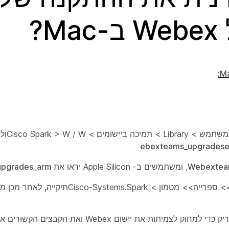
?
:
עבור אל התיק
ebexteams_upgrades
Webextea
, ומשתמשים ב-
Apple Silicon
יראו את
Webexteams_upgrades_arm
עבור אל מק HD>> משתמשים>> משתמשחשבון>> ספרייה>> מטמון >
יק
כדי למחוק לצמיתות את יישום Webex ואת הקבצים הקשורים אליו מה-Mac שלך.