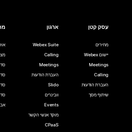
עסק קטן
ארגון
מכ
מחירים
Webex Suite
אוזנ
יישום Webex
Calling
מצל
Meetings
Meetings
סדרת 
Calling
העברת הודעות
סדרת 
העברת הודעות
Slido
סדרת 
שיתוף מסך
וובינרים
סדרת 
Events
אבי
מוקד אנשי הקשר
CPaaS