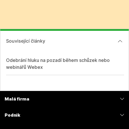
Související články
Odebrání hluku na pozadí během schůzek nebo
webinářů Webex
Malá firma
Ceny
Podnik
Aplikace Webex
Webex Suite