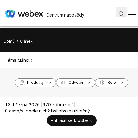
Centrum nápovědy
Domů
/
Článek
Téma článku:
Produkty
Odvětví
Role
13. března 2026 |
979 zobrazení |
0 osob/y, podle nichž byl obsah užitečný
Přihlásit se k odběru