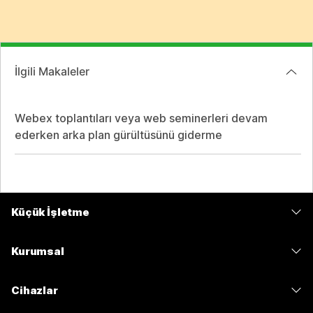
İlgili Makaleler
Webex toplantıları veya web seminerleri devam
ederken arka plan gürültüsünü giderme
Küçük İşletme
Fiyatlar
Kurumsal
Webex Uygulaması
Webex Suite
Cihazlar
Meetings
Calling