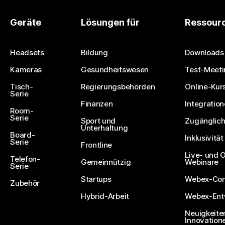
Geräte
Lösungen für
Ressour
Headsets
Bildung
Downloads
Kameras
Gesundheitswesen
Test-Meeti
Tisch-
Regierungsbehörden
Online-Kur
Serie
Finanzen
Integratio
Room-
Serie
Sport und
Zugänglich
Unterhaltung
Board-
Inklusivität
Serie
Frontline
Live- und
Telefon-
Gemeinnützig
Webinare
Serie
Startups
Webex-Co
Zubehör
Hybrid-Arbeit
Webex-Entw
Neuigkeite
Innovation