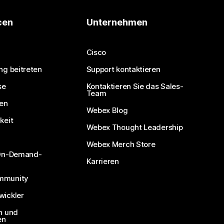
cen
Unternehmen
Cisco
ng beitreten
Support kontaktieren
se
Kontaktieren Sie das Sales-
Team
nen
Webex Blog
keit
Webex Thought Leadership
Webex Merch Store
 On-Demand-
Karrieren
mmunity
ickler
n und
en