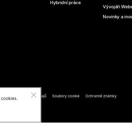
Hybridní práce
Vývojáři Web
Novinky a ino
razena.
í o ochraně osobních údajů
Soubory cookie
Ochranné známky
 cookies.