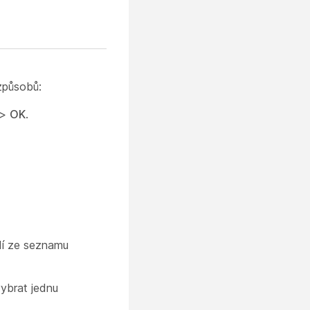
způsobů:
>
OK
.
dí ze seznamu
ybrat jednu