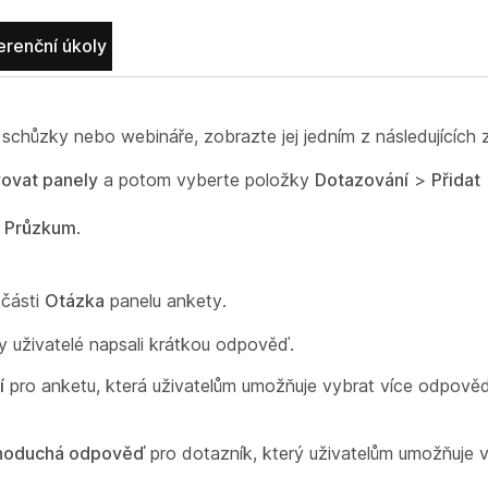
erenční úkoly
schůzky nebo webináře, zobrazte jej jedním z následujících 
ovat panely
a potom vyberte položky
Dotazování
>
Přidat
u
Průzkum
.
 části
Otázka
panelu ankety.
y uživatelé napsali krátkou odpověď.
í
pro anketu, která uživatelům umožňuje vybrat více odpově
dnoduchá odpověď
pro dotazník, který uživatelům umožňuje v