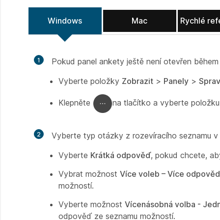
Windows
Mac
Rychlé ref
1
Pokud panel ankety ještě není otevřen během 
Vyberte položky
Zobrazit
>
Panely
>
Sprav
Klepněte
na tlačítko a vyberte položk
2
Vyberte typ otázky z rozevíracího seznamu v
Vyberte
Krátká odpověď
, pokud chcete, ab
Vybrat možnost
Více voleb – Více odpověd
možností.
Vyberte možnost
Vícenásobná volba - Je
odpověď ze seznamu možností.