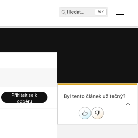
Hledat
...
⌘K
Přihlásit se k
Byl tento článek užitečný?
odběru