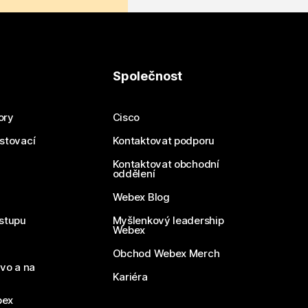
Společnost
ory
Cisco
estovací
Kontaktovat podporu
Kontaktovat obchodní
oddělení
Webex Blog
stupu
Myšlenkový leadership
Webex
Obchod Webex Merch
vo a na
Kariéra
bex