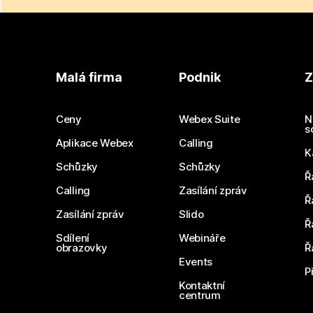
Malá firma
Podnik
Z
Ceny
Webex Suite
N
s
Aplikace Webex
Calling
K
Schůzky
Schůzky
Ř
Calling
Zasílání zpráv
Ř
Zasílání zpráv
Slido
Ř
Sdílení
Webináře
obrazovky
Ř
Events
P
Kontaktní
centrum