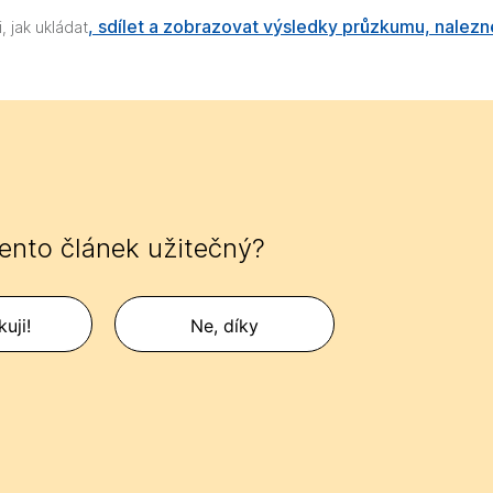
, sdílet a zobrazovat výsledky průzkumu, nalezn
, jak ukládat
tento článek užitečný?
uji!
Ne, díky