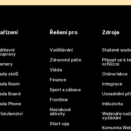
ařízení
Řešení pro
Zdroje
áhlavní
Vzdělávání
Stažené soub
oupravy
Zdravotní péče
Připojit se k t
amery
schůzce
Vláda
ada stolů
Online lekce
Finance
ada Room
Integrace
Sport a zábava
ada Board
Usnadnění pří
Frontline
ada Phone
Inkluzivita
Neziskové
říslušenství
aktivity
Webináře naži
vyžádání
Start-upy
Komunita We