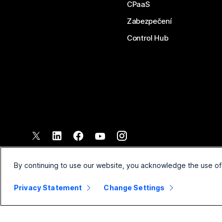
CPaaS
Zabezpečení
Control Hub
©
2026
Společnost Cisco a/nebo její pobočky. Všechna práva vyh
Smluvní podmínky
Prohlášen
By continuing to use our website, you acknowledge the use of
Privacy Statement
Change Settings