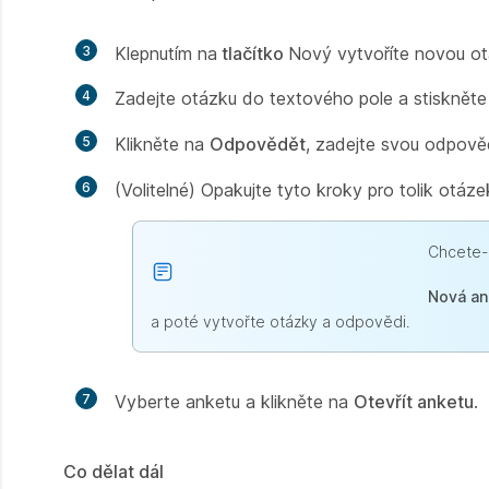
3
Klepnutím na
tlačítko
Nový vytvoříte novou ot
4
Zadejte otázku do textového pole a stisknět
5
Klikněte na
Odpovědět
, zadejte svou odpově
6
(Volitelné) Opakujte tyto kroky pro tolik otáz
Chcete-l
Nová an
a poté vytvořte otázky a odpovědi.
7
Vyberte anketu a klikněte na
Otevřít anketu
.
Co dělat dál