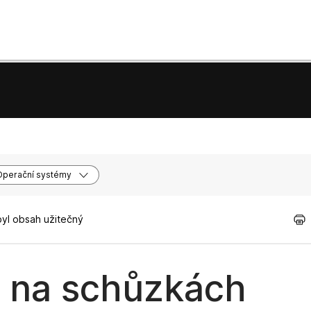
Operační systémy
byl obsah užitečný
y na schůzkách