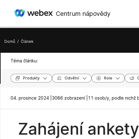
Centrum nápovědy
Domů
/
Článek
Téma článku:
Produkty
Odvětví
Role
04. prosince 2024 |
3086 zobrazení |
11 osob/y, podle nichž 
Zahájení anket