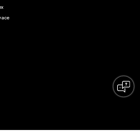
ex
vace