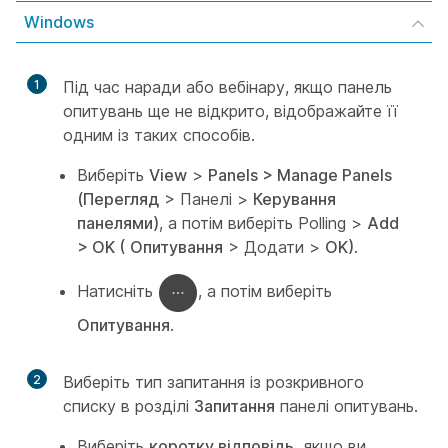
Windows
1
Під час наради або вебінару, якщо панель
опитувань ще не відкрито, відображайте її
одним із таких способів.
Виберіть
View
>
Panels > Manage Panels
(Перегляд
> Панелі >
Керування
панелями)
, а потім виберіть Polling
>
Add
> OK (
Опитування
> Додати >
OK)
.
Натисніть
, а потім виберіть
Опитування
.
2
Виберіть тип запитання із розкривного
списку в розділі
Запитання
панелі опитувань.
Виберіть
коротку відповідь,
якщо ви