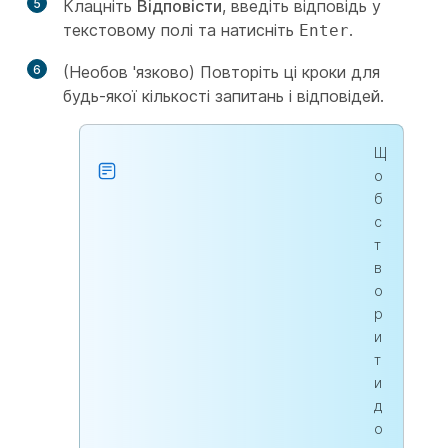
5
Клацніть
Відповісти
, введіть відповідь у
текстовому полі та натисніть
.
Enter
6
(Необов 'язково) Повторіть ці кроки для
будь-якої кількості запитань і відповідей.
Щ
о
б
с
т
в
о
р
и
т
и
д
о