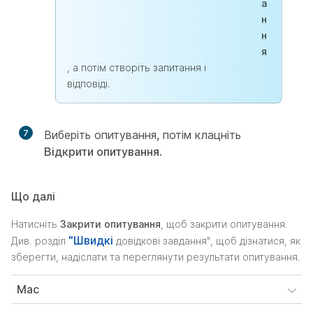
а
н
н
я
, а потім створіть запитання і
відповіді.
7
Виберіть опитування, потім клацніть
Відкрити опитування
.
Що далі
Натисніть
Закрити опитування
, щоб закрити опитування.
"Швидкі
Див. розділ
довідкові завдання", щоб дізнатися, як
зберегти, надіслати та переглянути результати опитування.
Mac