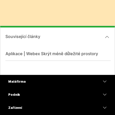
Související články
Aplikace | Webex Skrýt méně důležité prostory
Malá firma
Ceny
Podnik
Aplikace Webex
Webex Suite
Zařízení
Schůzky
Calling