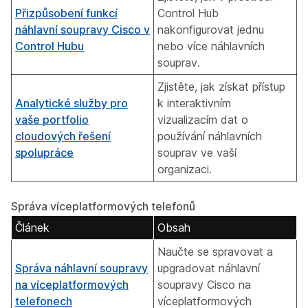
Přizpůsobení funkcí
Control Hub
náhlavní soupravy Cisco v
nakonfigurovat jednu
Control Hubu
nebo více náhlavních
souprav.
Zjistěte, jak získat přístup
Analytické služby pro
k interaktivním
vaše portfolio
vizualizacím dat o
cloudových řešení
používání náhlavních
spolupráce
souprav ve vaší
organizaci.
Správa víceplatformových telefonů
Článek
Obsah
Naučte se spravovat a
Správa náhlavní soupravy
upgradovat náhlavní
na víceplatformových
soupravy Cisco na
telefonech
víceplatformových