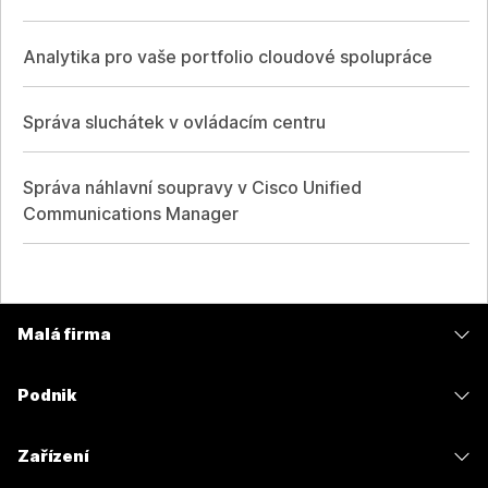
Analytika pro vaše portfolio cloudové spolupráce
Správa sluchátek v ovládacím centru
Správa náhlavní soupravy v Cisco Unified
Communications Manager
Malá firma
Ceny
Podnik
Aplikace Webex
Webex Suite
Zařízení
Schůzky
Calling