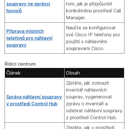
soupravy ve správci
tom, jak je přizpůsobit
hovorů
konkrétnímu prostředí Call
Manager.
Naučte se konfigurovat
Příprava místních
své Cisco IP telefony pro
telefonů pro náhlavní
použití s náhlavními
soupravy
soupravami Cisco.
Řídicí centrum
Článek
Obsah
Zjistěte, jak zobrazit
inventář náhlavních
Správa náhlavní soupravy
souprav, vygenerovat
v prostředí Control Hub
zprávu o inventáři a
odebrat náhlavní soupravy
z prostředí Control Hub.
Zjistěte, jak v prostředí