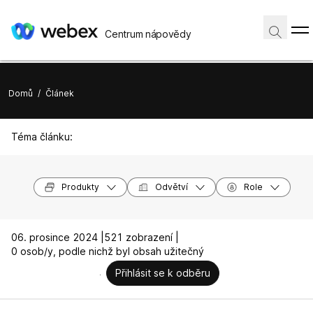
Centrum nápovědy
Domů
/
Článek
Téma článku:
Produkty
Odvětví
Role
06. prosince 2024 |
521 zobrazení |
0 osob/y, podle nichž byl obsah užitečný
Přihlásit se k odběru