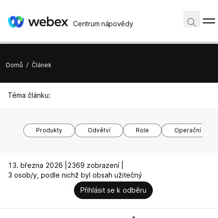
Centrum nápovědy
Domů
/
Článek
Téma článku:
Produkty
Odvětví
Role
Operační syst
13. března 2026 |
2369 zobrazení |
3 osob/y, podle nichž byl obsah užitečný
Přihlásit se k odběru