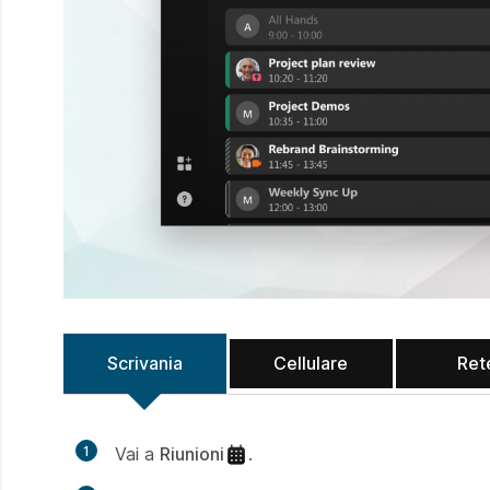
Scrivania
Cellulare
Ret
1
Vai a
Riunioni
.