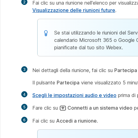
2
Fai clic su una riunione nell'elenco per visualizza
Visualizzazione delle riunioni future
.
Se stai utilizzando le riunioni del S
calendario Microsoft 365 o Google Cale
pianificate dal tuo sito Webex.
3
Nei dettagli della riunione, fai clic su
Partecipa
Il pulsante
Partecipa
viene visualizzato 5 minuti
4
Scegli le impostazioni audio e video
prima di p
5
Fare clic su
Connetti a un sistema video
p
6
Fai clic su
Accedi a riunione
.