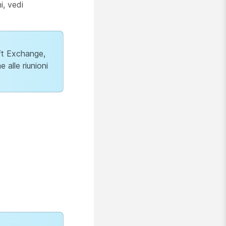
i, vedi
oft Exchange,
 alle riunioni