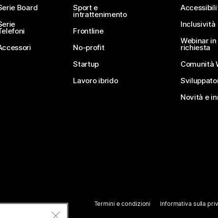
Serie Board
Sport e
Accessibili
intrattenimento
Serie
Inclusività
Telefoni
Frontline
Webinar in 
Accessori
No-profit
richiesta
Startup
Comunità 
Lavoro ibrido
Sviluppato
Novità e i
Termini e condizioni
Informativa sulla pri