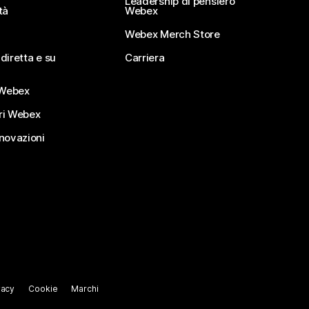
Leadership di pensiero
tà
Webex
Webex Merch Store
diretta e su
Carriera
Webex
ri Webex
nnovazioni
vacy
Cookie
Marchi