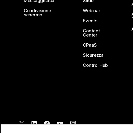
Messaggistica
Slido
Condivisione
Webinar
schermo
Events
Contact
Center
CPaaS
Sicurezza
Control Hub
©
2026
Cisco e/o relative affiliate. Tutti i diritti riservati.