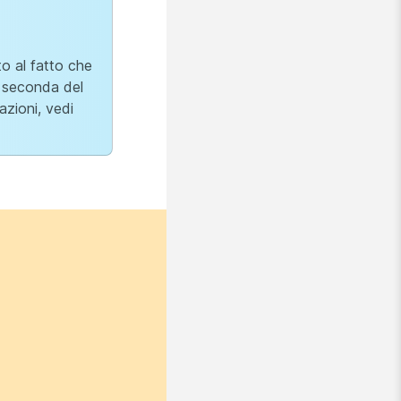
to al fatto che
a seconda del
azioni, vedi