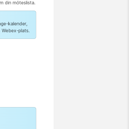
m din möteslista.
nge-kalender,
n Webex-plats.