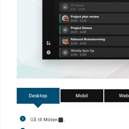
Desktop
Mobil
Web
1
Gå till
Möten
.