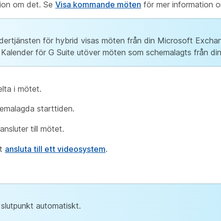
ation om det. Se
Visa kommande möten
för mer information o
rtjänsten för hybrid visas möten från din Microsoft Excha
 Kalender för G Suite utöver möten som schemalagts från di
lta i mötet.
emalagda starttiden.
nsluter till mötet.
tt
ansluta till ett videosystem
.
l slutpunkt automatiskt.