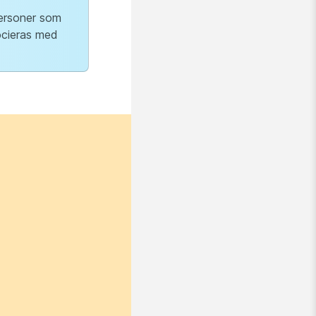
personer som
ocieras med