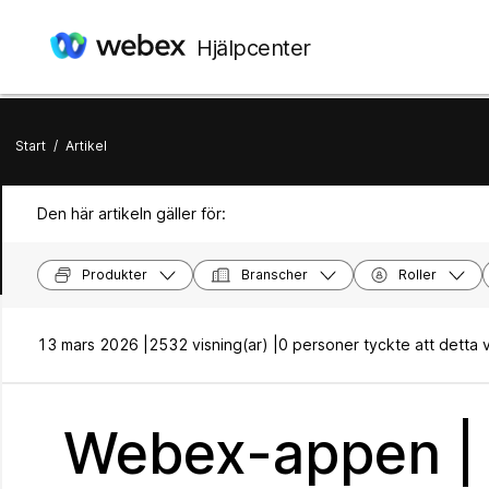
Hjälpcenter
Start
/
Artikel
Den här artikeln gäller för:
Produkter
Branscher
Roller
13 mars 2026 |
2532 visning(ar) |
0 personer tyckte att detta var
Webex-appen | D