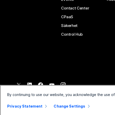
Contact Center
CPaaS
Säkerhet
Control Hub
©
2026
Cisco och/eller dess dotterbolag. Med ensamrätt.
By continuing to use our website, you acknowledge the use of
Privacy Statement
Change Settings