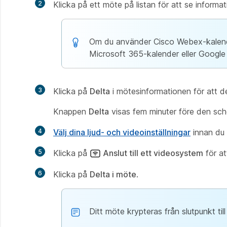
2
Klicka på ett möte på listan för att se inform
Om du använder Cisco Webex-kalende
Microsoft 365-kalender eller Google
3
Klicka på
Delta
i mötesinformationen för att de
Knappen
Delta
visas fem minuter före den sch
4
Välj dina ljud- och videoinställningar
innan du a
5
Klicka på
Anslut till ett videosystem
för a
6
Klicka på
Delta i möte
.
Ditt möte krypteras från slutpunkt til