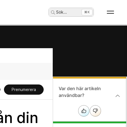
Sök
...
⌘K
Var den här artikeln
Prenumerera
användbar?
ån din