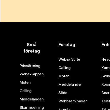
Små
Företag
Enh
företag
Webex Suite
Head
Prissättning
Calling
Kam
Webex-appen
Möten
Skri
Möten
Meddelanden
Room
Calling
Slido
Boar
Meddelanden
Webbseminarier
Tele
Skärmdelning
Events
Tillb