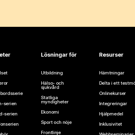
eter
Lösningar för
Resurser
set
Utbildning
Hämtningar
eror
Hälso- och
Delta i ett testm
sjukvård
vbordsserie
Onlinekurser
Statliga
myndigheter
-serien
Integreringar
Ekonomi
d-serien
Hjälpmedel
Sport och nöje
fonserien
Inklusivitet
Frontlinje
ehör
Webbseminarier 