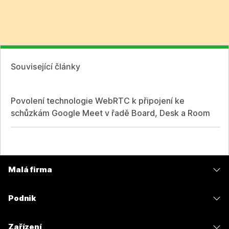
Související články
Povolení technologie WebRTC k připojení ke
schůzkám Google Meet v řadě Board, Desk a Room
Malá firma
Ceny
Podnik
Aplikace Webex
Webex Suite
Zařízení
Schůzky