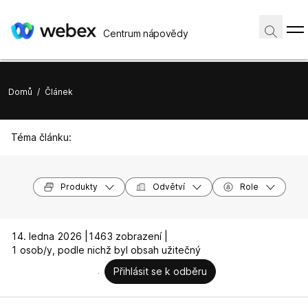
Centrum nápovědy
Domů
/
Článek
Téma článku:
Produkty
Odvětví
Role
14. ledna 2026 |
1463 zobrazení |
1 osob/y, podle nichž byl obsah užitečný
Přihlásit se k odběru