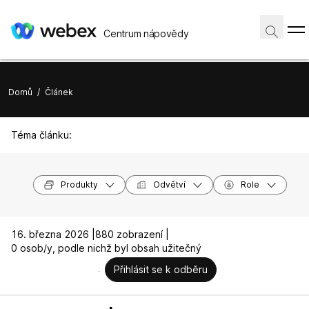
Centrum nápovědy
Domů
/
Článek
Téma článku:
Produkty
Odvětví
Role
16. března 2026 |
880 zobrazení |
0 osob/y, podle nichž byl obsah užitečný
Přihlásit se k odběru