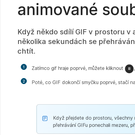
animované soub
Když někdo sdílí GIF v prostoru v 
několika sekundách se přehrávání 
chtít.
1
Zatímco gif hraje poprvé, můžete kliknout
2
Poté, co GIF dokončí smyčku poprvé, stačí na 
Když přejdete do prostoru, všechny 
přehrávání GIFu ponechali mezeru, př