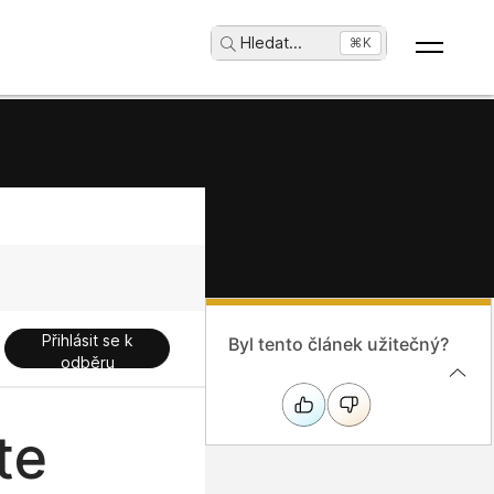
Hledat
...
⌘K
Přihlásit se k
Byl tento článek užitečný?
odběru
te