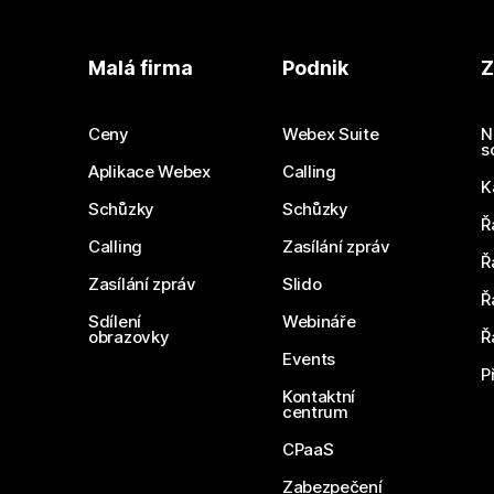
Malá firma
Podnik
Z
Ceny
Webex Suite
N
s
Aplikace Webex
Calling
K
Schůzky
Schůzky
Ř
Calling
Zasílání zpráv
Ř
Zasílání zpráv
Slido
Ř
Sdílení
Webináře
obrazovky
Ř
Events
P
Kontaktní
centrum
CPaaS
Zabezpečení