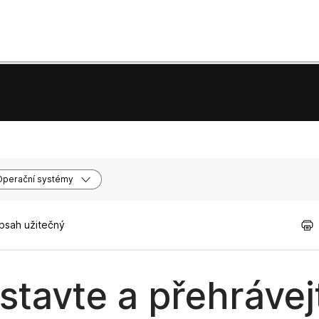
Operační systémy
obsah užitečný
tavte a přehrávej