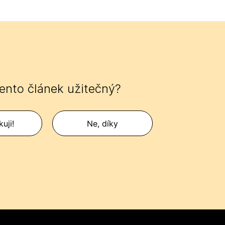
tento článek užitečný?
uji!
Ne, díky