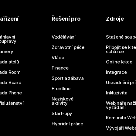
ařízení
Řešení pro
Zdroje
áhlavní
Vzdělávání
Stažené soub
oupravy
Zdravotní péče
Připojit se k t
amery
schůzce
Vláda
ada stolů
Online lekce
Finance
ada Room
Integrace
Sport a zábava
ada Board
Usnadnění pří
Frontline
ada Phone
Inkluzivita
Neziskové
říslušenství
aktivity
Webináře naži
vyžádání
Start-upy
Komunita We
Hybridní práce
Vývojáři Web