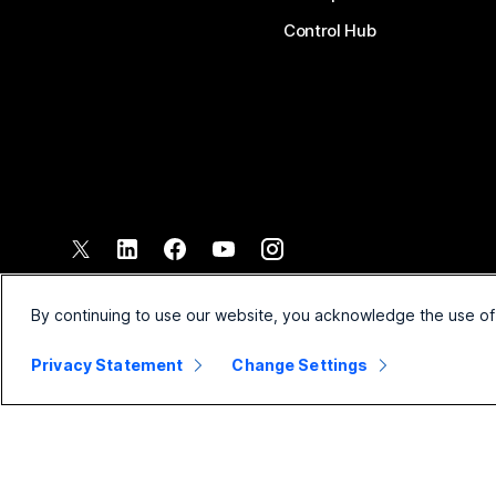
Control Hub
©
2026
Společnost Cisco a/nebo její pobočky. Všechna práva vyh
Smluvní podmínky
Prohlášen
By continuing to use our website, you acknowledge the use of
Privacy Statement
Change Settings