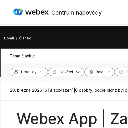
Centrum nápovědy
Domů
/
Článek
Téma článku:
Produkty
Odvětví
Role
20. března 2026 |
618 zobrazení |
0 osob/y, podle nichž byl 
Webex App | Zas