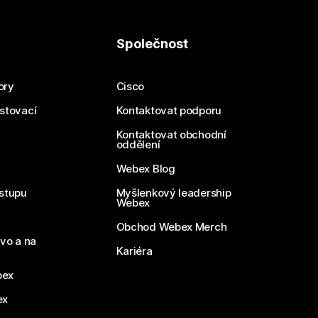
Společnost
ory
Cisco
estovací
Kontaktovat podporu
Kontaktovat obchodní
oddělení
Webex Blog
stupu
Myšlenkový leadership
Webex
Obchod Webex Merch
vo a na
Kariéra
bex
ex