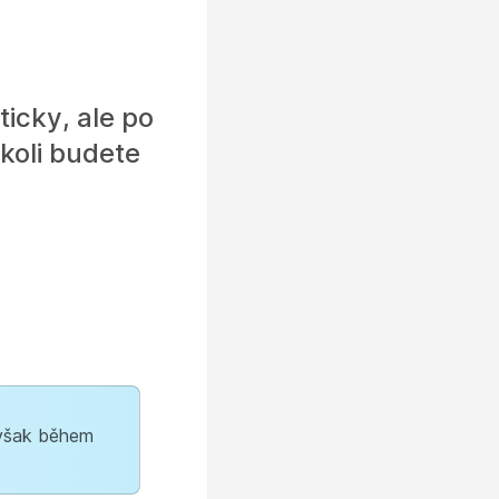
ticky, ale po
koli budete
 však během