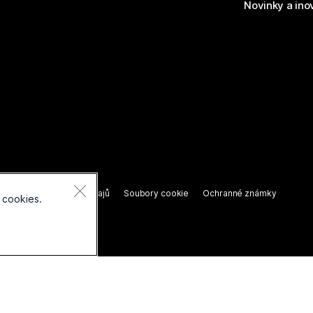
Novinky a ino
razena.
í o ochraně osobních údajů
Soubory cookie
Ochranné známky
 cookies.