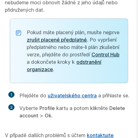
nebudeme moci obnovit žádné z jeho údajů nebo
přidružených dat.
Pokud máte placený plán, musíte nejprve
zrušit placené předplatné
. Po vypršení
předplatného nebo máte-li plán zkušební
verze, přejděte do prostředí
Control Hub
a dokončete kroky k
odstranění
organizace
.
1
Přejděte do
uživatelského centra
a přihlaste se.
2
Vyberte
Profile
kartu a potom klikněte
Delete
account
>
Ok
.
V případě dalších problémů s účtem
kontaktujte