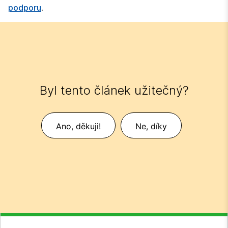
podporu
.
Byl tento článek užitečný?
Ano, děkuji!
Ne, díky