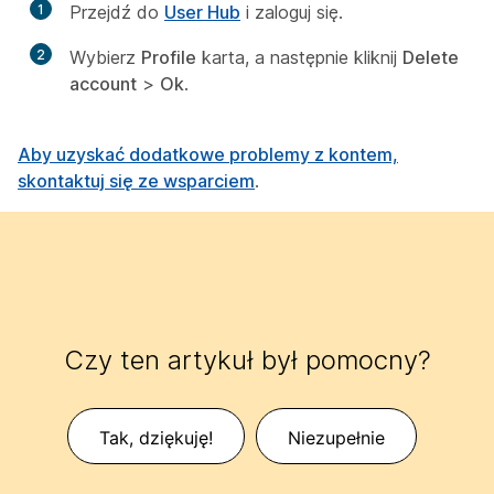
1
Przejdź do
User Hub
i zaloguj się.
2
Wybierz
Profile
karta, a następnie kliknij
Delete
account
>
Ok
.
Aby uzyskać dodatkowe problemy z kontem,
skontaktuj się ze wsparciem
.
Czy ten artykuł był pomocny?
Tak, dziękuję!
Niezupełnie