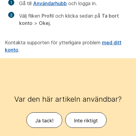
1
Gå till
Användarhubb
och logga in.
2
Välj fliken
Profil
och klicka sedan på
Ta bort
konto
>
Okej
.
Kontakta supporten för ytterligare problem
med ditt
konto
.
Var den här artikeln användbar?
Ja tack!
Inte riktigt