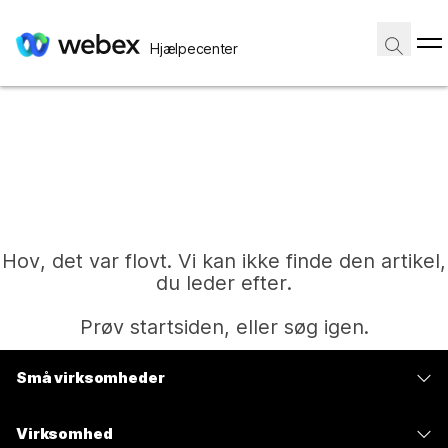
Hjælpecenter
Hov, det var flovt. Vi kan ikke finde den artikel,
du leder efter.
Prøv startsiden, eller søg igen.
Små virksomheder
Hjem
Priser
Virksomhed