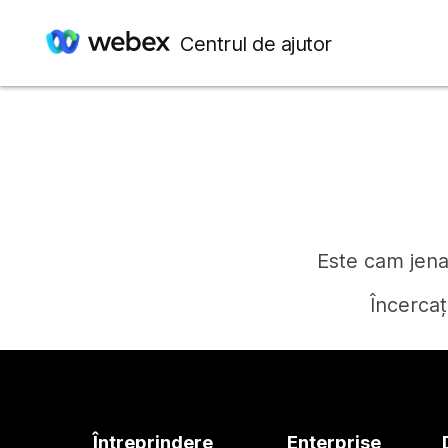
Centrul de ajutor
Este cam jenan
Încercaț
Întreprindere
Enterprise