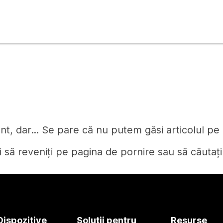
t, dar... Se pare că nu putem găsi articolul pe c
i să reveniți pe pagina de pornire sau să căutați
Pagină de pornire
Dispozitive
Soluții pentru
Resurse
Aveți nevoie de un răspuns?