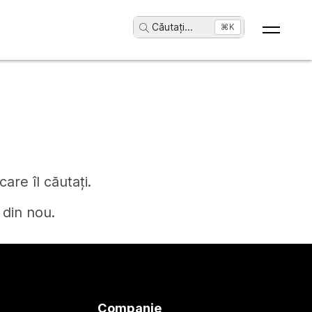
Căutați
...
⌘K
are îl căutați.
 din nou.
Companie