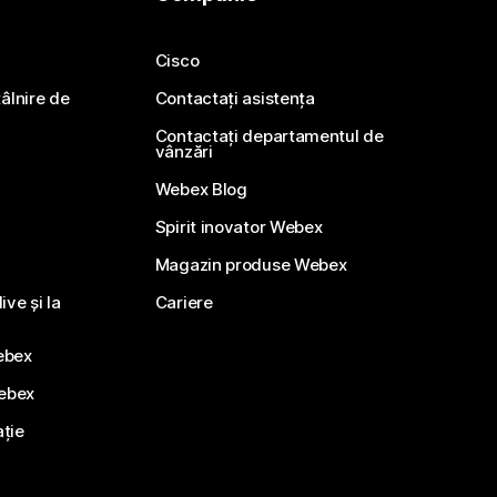
Cisco
ntâlnire de
Contactați asistența
Contactați departamentul de
vânzări
Webex Blog
Spirit inovator Webex
Magazin produse Webex
ve și la
Cariere
ebex
Webex
ație