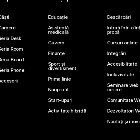
Trimiteți o întrebare
Căști
Educație
Descărcări
Camere
Asistență
Intrați într-o î
medicală
probă
Seria Desk
Guvern
Cursuri online
Seria Room
Finanțe
Integrări
Seria Board
Sport și
Accesibilitate
divertisment
Seria Phone
Incluzivitate
Prima linie
Accesorii
Seminare web li
Nonprofit
cerere
Start-upuri
Comunitate W
Activitate hibridă
Dezvoltatori 
Noutăți și inov