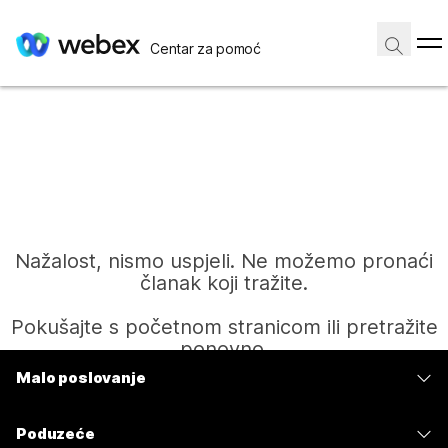
Centar za pomoć
Nažalost, nismo uspjeli. Ne možemo pronaći
članak koji tražite.
Pokušajte s početnom stranicom ili pretražite
ponovno.
Malo poslovanje
Cijene
Početak
Poduzeće