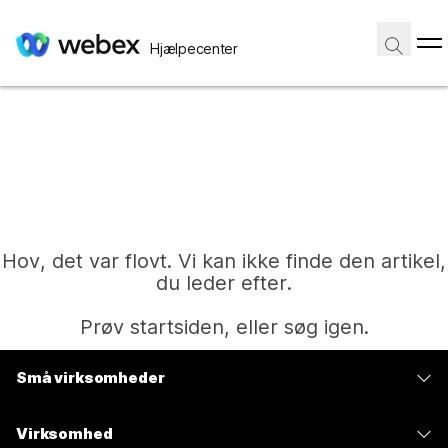
Hjælpecenter
Hov, det var flovt. Vi kan ikke finde den artikel,
du leder efter.
Prøv startsiden, eller søg igen.
Små virksomheder
Hjem
Priser
Virksomhed