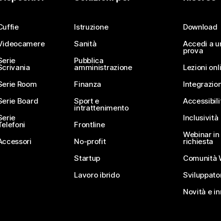
Invia una domanda
Cuffie
Istruzione
Download
Videocamere
Sanità
Accedi a u
prova
Serie
Pubblica
Scrivania
amministrazione
Lezioni onl
Serie Room
Finanza
Integrazion
Serie Board
Sport e
Accessibili
intrattenimento
Serie
Inclusività
Telefoni
Frontline
Webinar in 
Accessori
No-profit
richiesta
Startup
Comunità 
Lavoro ibrido
Sviluppato
Novità e i