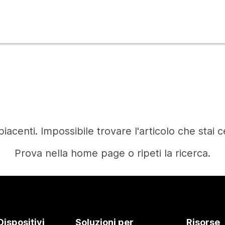
iacenti. Impossibile trovare l'articolo che stai 
Prova nella home page o ripeti la ricerca.
Home
Dispositivi
Soluzioni per
Risorse
Occorre una risposta?