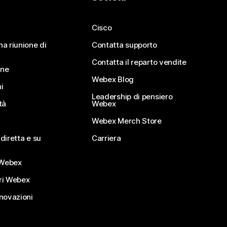
Cisco
na riunione di
Contatta supporto
Contatta il reparto vendite
ine
Webex Blog
i
Leadership di pensiero
tà
Webex
Webex Merch Store
diretta e su
Carriera
Webex
ri Webex
nnovazioni