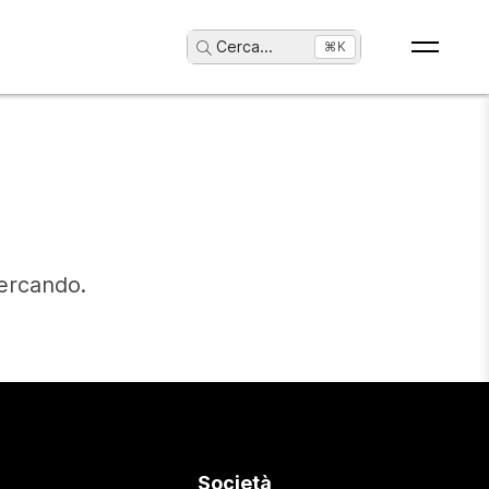
Cerca
...
⌘K
cercando.
Società