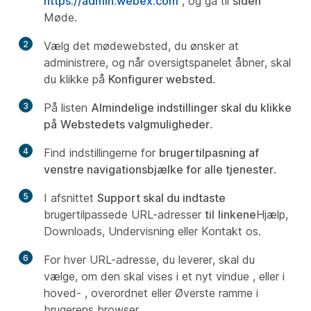
https://admin.webex.com
, og gå til
siden
Møde.
2
Vælg det mødewebsted, du ønsker at
administrere, og når oversigtspanelet åbner, skal
du klikke på
Konfigurer websted
.
3
På listen
Almindelige indstillinger skal du klikke
på
Webstedets valgmuligheder
.
4
Find indstillingerne for
brugertilpasning af
venstre navigationsbjælke for alle tjenester
.
5
I afsnittet
Support skal du indtaste
brugertilpassede URL-adresser
til
linkene
Hjælp,
Downloads, Undervisning eller Kontakt
os.
6
For hver URL-adresse, du leverer, skal du
vælge, om den skal vises i et nyt vindue , eller i
hoved- , overordnet eller Øverste ramme i
brugerens
browser.