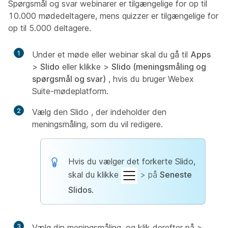
Spørgsmål og svar webinarer er tilgængelige for op til
10.000 mødedeltagere, mens quizzer er tilgængelige for
op til 5.000 deltagere.
1
Under et møde eller webinar skal du gå til
Apps
>
Slido
eller klikke
>
Slido (meningsmåling og
spørgsmål og svar)
, hvis du bruger Webex
Suite-mødeplatform.
2
Vælg den Slido , der indeholder den
meningsmåling, som du vil redigere.
Hvis du vælger det forkerte Slido,
skal du klikke
> på
Seneste
Slidos
.
3
Vælg din meningsmåling, og klik derefter på
>