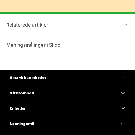
Relaterede artikler
Meningsmålinger i Slido
Små virksomheder
Priser
Virksomhed
Webex-app
Webex Suite
Enheder
Meetings
Calling
headsets
Calling
Løsninger til
Meetings
Kameraer
Uddannelse