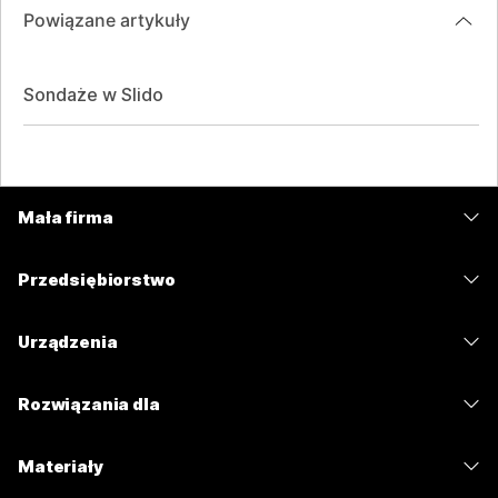
Powiązane artykuły
Sondaże w Slido
Mała firma
Cennik
Przedsiębiorstwo
Aplikacja Webex
Webex Suite
Urządzenia
Meetings
Calling
Zestawy słuchawkowe
Calling
Rozwiązania dla
Meetings
Aparaty
Wiadomości
Edukacja
Wiadomości
Materiały
Seria Desk
Udostępnianie ekranu
Opieka zdrowotna
Slido