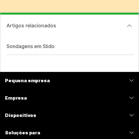
Artigos relacionados
Sondagens em Slido
Pequena empresa
Preços
Empresa
Aplicativo Webex
Webex Suite
Dispositivos
Meetings
Calling
Fones de ouvido
Calling
Soluções para
Meetings