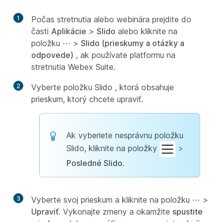
1
Počas stretnutia alebo webinára prejdite do
časti
Aplikácie
>
Slido
alebo kliknite na
položku
⋯
>
Slido (prieskumy a otázky a
odpovede)
, ak používate platformu na
stretnutia Webex Suite.
2
Vyberte položku Slido , ktorá obsahuje
prieskum, ktorý chcete upraviť.
Ak vyberiete nesprávnu položku
Slido, kliknite na položky
>
Posledné Slido
.
3
Vyberte svoj prieskum a kliknite na položku
⋯
>
Upraviť
. Vykonajte zmeny a okamžite
spustite