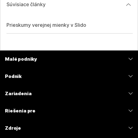
Súvisiace články
Prieskumy verejnej mienky v Slido
Malé podniky
Ceny
Podnik
Aplikácia Webex
Webex Suite
Zariadenia
Meetings
Calling
Náhlavné súpravy
Calling
Riešenia pre
Meetings
Kamery
Odosielanie správ
Vzdelávacie inštitúcie
Odosielanie správ
Zdroje
Séria Desk
Zdieľanie obrazovky
Zdravotnícke organizácie
Slido