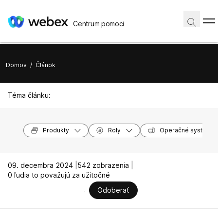
Centrum pomoci
Domov
/
Článok
Téma článku:
Produkty
Roly
Operačné systémy
09. decembra 2024 |
542 zobrazenia |
0 ľudia to považujú za užitočné
Odoberať