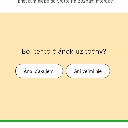
prieskum alebo sa vráťte na zoznam interakcií.
Bol tento článok užitočný?
Áno, ďakujem!
Ani veľmi nie