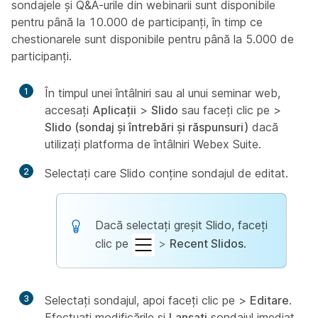
sondajele și Q&A-urile din webinarii sunt disponibile
pentru până la 10.000 de participanți, în timp ce
chestionarele sunt disponibile pentru până la 5.000 de
participanți.
1
În timpul unei întâlniri sau al unui seminar web,
accesați
Aplicații
>
Slido
sau faceți clic pe
>
Slido (sondaj și întrebări și răspunsuri)
dacă
utilizați platforma de întâlniri Webex Suite.
2
Selectați care Slido conține sondajul de editat.
Dacă selectaţi greşit Slido, faceţi
clic pe
>
Recent Slidos
.
3
Selectați sondajul, apoi faceți clic pe
>
Editare
.
Efectuați modificările și
Lansați
sondajul imediat