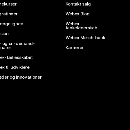
nekurser
Kontakt salg
grationer
Webex Blog
gængelighed
Webex
tankelederskab
usion
Webex Merch-butik
e- og on-demand-
narer
Karrierer
ex-fællesskabet
x til udviklere
der og innovationer