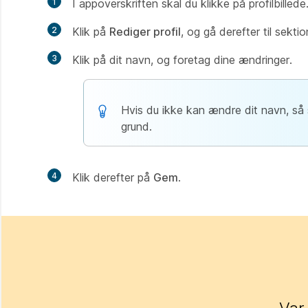
1
I appoverskriften skal du klikke på profilbillede
2
Klik på
Rediger profil
, og gå derefter til sekt
3
Klik på dit navn, og foretag dine ændringer.
Hvis du ikke kan ændre dit navn, så s
grund.
4
Klik derefter på
Gem
.