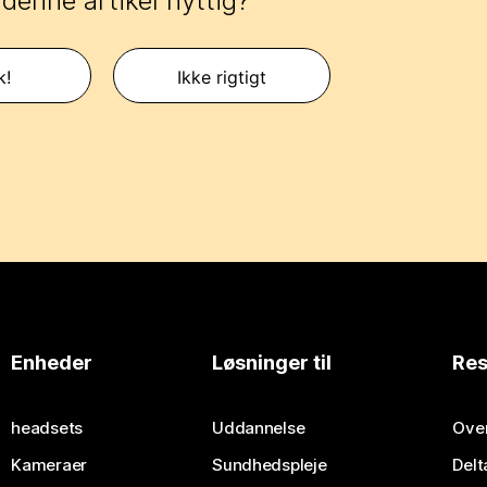
 denne artikel nyttig?
k!
Ikke rigtigt
Enheder
Løsninger til
Res
headsets
Uddannelse
Over
Kameraer
Sundhedspleje
Delt