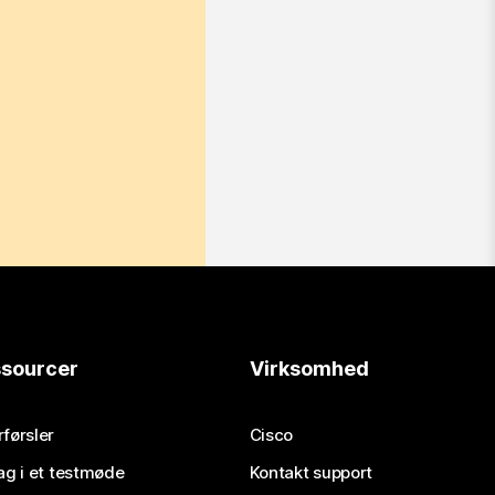
sourcer
Virksomhed
førsler
Cisco
ag i et testmøde
Kontakt support