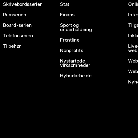
Skrivebordsserier
Stat
Onli
Rumserien
Finans
Inte
Board-serien
Sport og
Til
underholdning
Telefonserien
Inkl
Frontline
Tilbehør
Liv
Nonprofits
webi
Nystartede
Web
virksomheder
Webe
Hybridarbejde
Nyhe