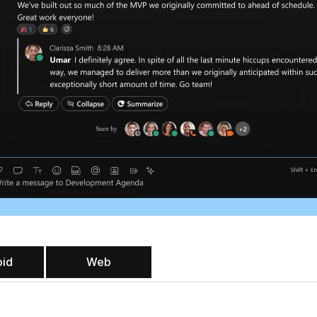
oid
Web