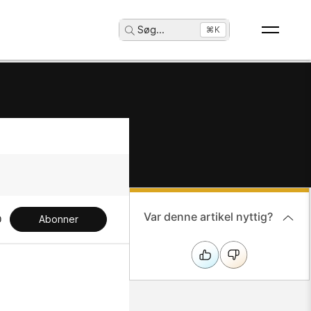
Søg
...
⌘K
Var denne artikel nyttig?
Abonner