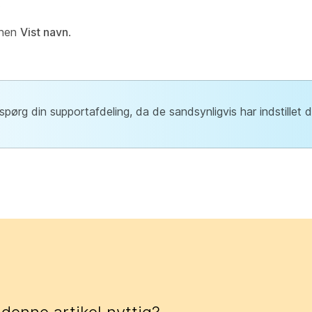
.
ionen
Vist navn
.
pørg din supportafdeling, da de sandsynligvis har indstillet 