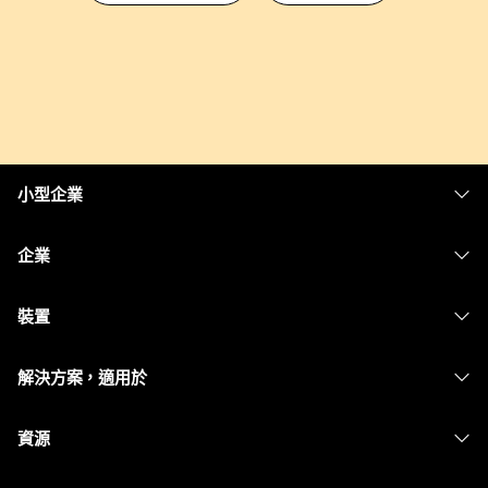
小型企業
定價
企業
Webex 應用程式
Webex Suite
裝置
Meetings
Calling
耳機
Calling
解決方案，適用於
Meetings
攝影機
Messaging
教育
Messaging
資源
Desk 系列
螢幕共用
醫療保健
Slido
下載
Room 系列