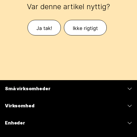
Var denne artikel nyttig?
Ja tak!
Ikke rigtigt
Små virksomheder
Priser
Virksomhed
Webex-app
Webex Suite
Enheder
Meetings
Calling
headsets
Calling