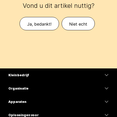
Vond u dit artikel nuttig?
Ja, bedankt!
Niet echt
Klein bedrijf
Prijzen
Organisatie
Webex-app
Webex Suite
Apparaten
Meetings
Calling
Headsets
Calling
Oplossingen voor