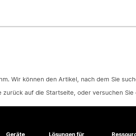
m. Wir können den Artikel, nach dem Sie suchen
 zurück auf die Startseite, oder versuchen Sie 
Startseite
Geräte
Lösungen für
Ressour
Haben Sie eine Frage?