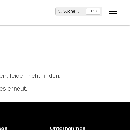
Suche
...
Ctrl K
, leider nicht finden.
es erneut.
cen
Unternehmen