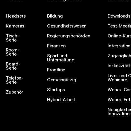
Eine Frage einreichen
Headsets
Bildung
Downloads
Kameras
Gesundheitswesen
Test-Meeti
Tisch-
Regierungsbehörden
Online-Kur
Serie
Finanzen
Integratio
Room-
Serie
Sport und
Zugänglich
Unterhaltung
Board-
Inklusivität
Serie
Frontline
Live- und
Telefon-
Gemeinnützig
Webinare
Serie
Startups
Webex-Co
Zubehör
Hybrid-Arbeit
Webex-Entw
Neuigkeite
Innovation