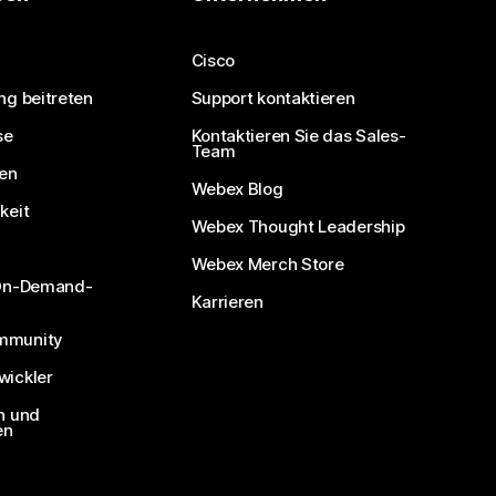
Cisco
ng beitreten
Support kontaktieren
se
Kontaktieren Sie das Sales-
Team
nen
Webex Blog
keit
Webex Thought Leadership
Webex Merch Store
 On-Demand-
Karrieren
mmunity
ickler
n und
en