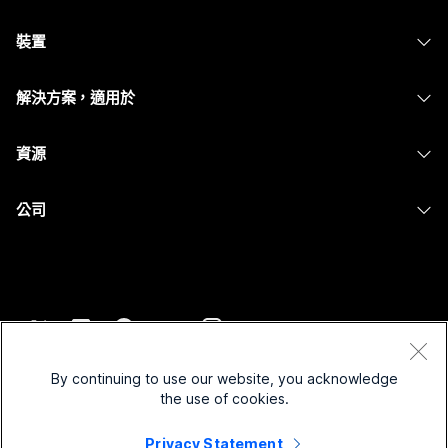
Webex 應用程式
需要答案？
Webex Suite
裝置
Meetings
Calling
提交問題
耳機
Calling
解決方案，適用於
Meetings
攝影機
Messaging
教育
Messaging
資源
Desk 系列
螢幕共用
醫療保健
Slido
下載
Room 系列
公司
政府
Webinars
加入測驗會議
Board 系列
Cisco
財務
Events
線上課程
電話系列
聯絡技術支援
運動與娛樂
Contact Center
整合
配件
聯絡銷售人員
前線
CPaaS
協助工具
條款和條件
Webex 部落格
非營利
安全性
By continuing to use our website, you acknowledge
包容性
隱私權聲明
the use of cookies.
Webex 思想領導力
啟動
Control Hub
Cookie
即時和隨選網路研討會
Privacy Statement
Webex Merch Store
商標
混合式工作