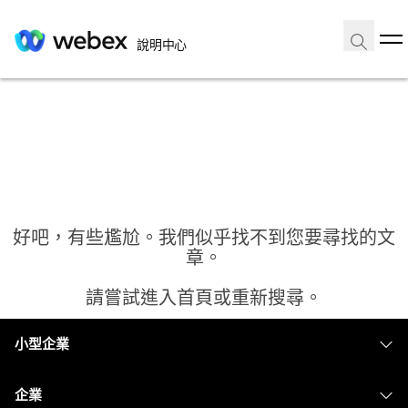
說明中心
好吧，有些尷尬。我們似乎找不到您要尋找的文
章。
請嘗試進入首頁或重新搜尋。
小型企業
首頁
定價
企業