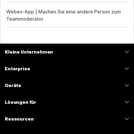
Webex-App | Machen Sie eine andere Person zum
Teammoderator
Kleine Unternehmen
Preise
Enterprise
Webex-App
Webex Suite
Geräte
Meetings
Calling
Headsets
Calling
Lösungen für
Meetings
Kameras
Nachrichten
Bildung
Nachrichten
Ressourcen
Tisch-Serie
Teilen von Bildschirminhalten
Gesundheitswesen
Slido
Downloads
Room-Serie