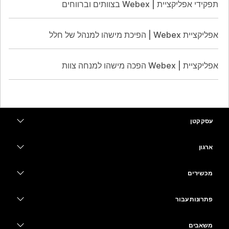
תפקידי אפליקציית | Webex בצוותים וברווחים
אפליקציית Webex | הפיכת מישהו למנהל של חלל
אפליקציית | Webex הפכה מישהו למנחה צוות
עסק קטן
מחירים
ארגון
יישום Webex
Webex Suite
מכשירים
Meetings
Calling
אוזניות
Calling
פתרונות עבור
Meetings
מצלמות
חינוך
העברת הודעות
העברת הודעות
משאבים