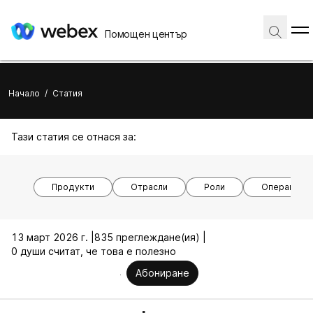
Помощен център
Начало
/
Статия
Тази статия се отнася за:
Продукти
Отрасли
Роли
Операционн
13 март 2026 г. |
835 преглеждане(ия) |
0 души считат, че това е полезно
Абониране