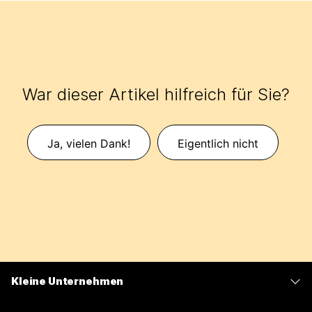
War dieser Artikel hilfreich für Sie?
Ja, vielen Dank!
Eigentlich nicht
Kleine Unternehmen
Preise