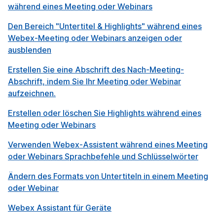
während eines Meeting oder Webinars
Den Bereich "Untertitel & Highlights" während eines
Webex-Meeting oder Webinars anzeigen oder
ausblenden
Erstellen Sie eine Abschrift des Nach-Meeting-
Abschrift, indem Sie Ihr Meeting oder Webinar
aufzeichnen.
Erstellen oder löschen Sie Highlights während eines
Meeting oder Webinars
Verwenden Webex-Assistent während eines Meeting
oder Webinars Sprachbefehle und Schlüsselwörter
Ändern des Formats von Untertiteln in einem Meeting
oder Webinar
Webex Assistant für Geräte