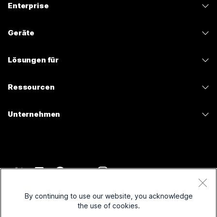
Enterprise
Webex-App
Webex Suite
Geräte
Meetings
Calling
Headsets
Calling
Lösungen für
Meetings
Kameras
Nachrichten
Bildung
Nachrichten
Ressourcen
Tisch-Serie
Teilen von Bildschirminhalten
Gesundheitswesen
Slido
Downloads
Room-Serie
Unternehmen
Regierungsbehörden
Webinare
Test-Meeting beitreten
Board-Serie
Cisco
Finanzen
Events
Online-Kurse
Telefon-Serie
Support kontaktieren
Sport und Unterhaltung
Contact Center
Integrationen
Zubehör
Kontaktieren Sie das Sales-Team
Frontline
CPaaS
Zugänglichkeit
Nutzungsbedingungen
Webex Blog
Gemeinnützig
Sicherheit
By continuing to use our website, you acknowledge
Inklusivität
Datenschutzerklärung
the use of cookies.
Webex Thought Leadership
Startups
Control Hub
Cookies