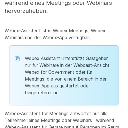
während eines Meetings oder Webinars
hervorzuheben.
Webex-Assistent ist in Webex Meetings, Webex
Webinars und der Webex-App verfügbar.
Webex Assistant unterstützt Gastgeber
nur für Webinare in der Webcast-Ansicht,
Webex for Government oder für
Meetings, die von einem Bereich in der
Webex-App aus gestartet oder
beigetreten sind.
Webex-Assistent for Meetings antwortet auf alle
Teilnehmer eines Meetings oder Webinars , während
Webex-Assistent für Geräte nur auf Personen im Raum